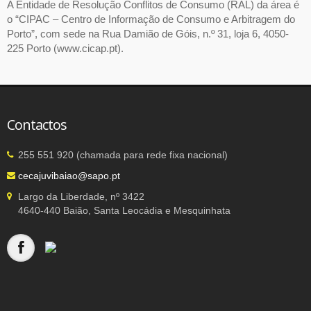
A Entidade de Resolução Conflitos de Consumo (RAL) da área é
o “CIPAC – Centro de Informação de Consumo e Arbitragem do
Porto”, com sede na Rua Damião de Góis, n.º 31, loja 6, 4050-
225 Porto (www.cicap.pt).
Contactos
255 551 920 (chamada para rede fixa nacional)
cecajuvibaiao@sapo.pt
Largo da Liberdade, nº 3422
4640-440 Baião, Santa Leocádia e Mesquinhata